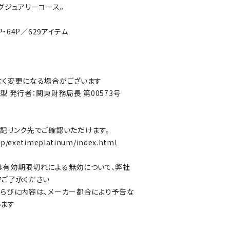
グジュアリーコース。
P・64P／629アイテム
なく変更になる場合がございます
 発行者：関東財務局長 第00573号
記リンク先でご確認いただけます。
.jp/exetimeplatinum/index.html
は有効期限切れによる無効について、弊社
でご了承ください
らびに内容は、メーカー都合により予告な
います