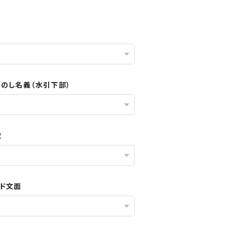
／のし名義（水引下部）
状
ード文面