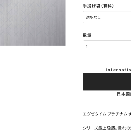
手提げ袋（有料）
数量
Internatio
日本国
エグゼタイム プラチナム ★2
シリーズ最上級版。憧れの