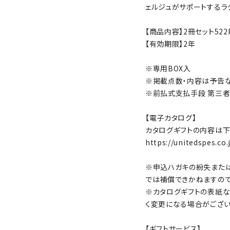
ェルジュがサポートするラ
【商品内容】2冊セット522
【有効期限】2年
※専用BOX入
※掲載点数・内容は予告
※前払式支払手段 第三者型
【電子カタログ】
カタログギフトの内容は下
https://unitedspes.co
※申込ハガキの紛失また
では補償できかねますの
※カタログギフトの表紙な
く変更になる場合がござ
【ギフトサービス】