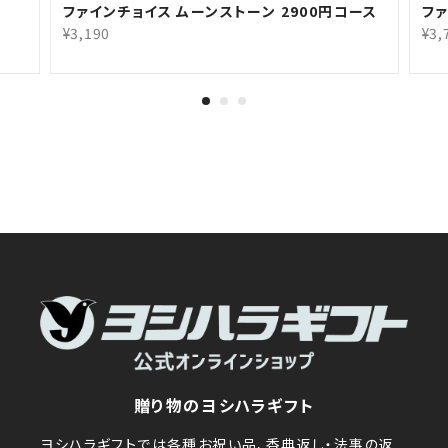
ファインチョイス ムーンストーン 2900円コース
ファ
¥3,190
¥3,
贈り物のヨシハラギフト
ヨシハラギフトでは各種お祝い品、香典返し・法事の返