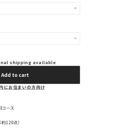
nal shipping available
Add to cart
内にお住まいの方向け
0円コース
約120点）