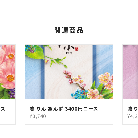
関連商品
ース
凛 りん あんず 3400円コース
凛 
¥3,740
¥4,