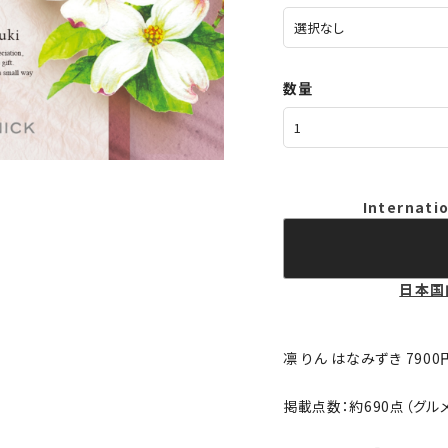
数量
Internatio
日本国
凛 りん はなみずき 790
掲載点数：約690点（グルメ