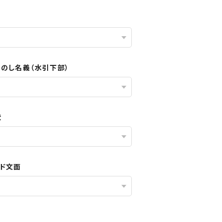
／のし名義（水引下部）
状
ード文面