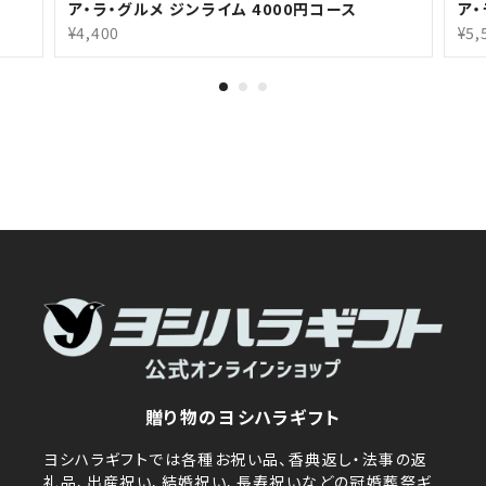
ア・ラ・グルメ ジンライム 4000円コース
ア・
¥4,400
¥5,
贈り物のヨシハラギフト
ヨシハラギフトでは各種お祝い品、香典返し・法事の返
礼品、出産祝い、結婚祝い、長寿祝いなどの冠婚葬祭ギ