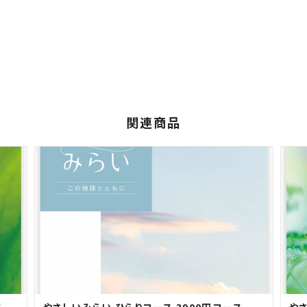
関連商品
ス
やさしいみらい ひらりコース 3900円コース
やさ