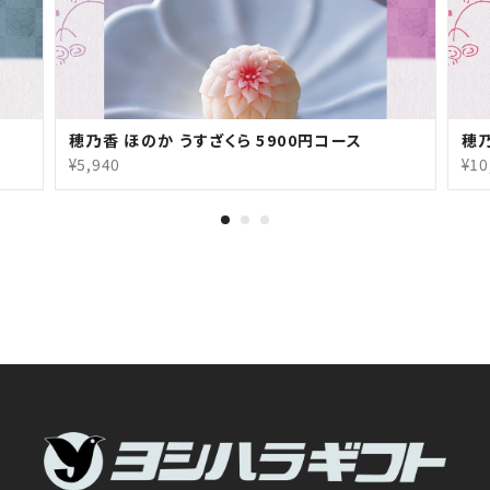
穂乃香 ほのか うすざくら 5900円コース
穂乃
¥5,940
¥10