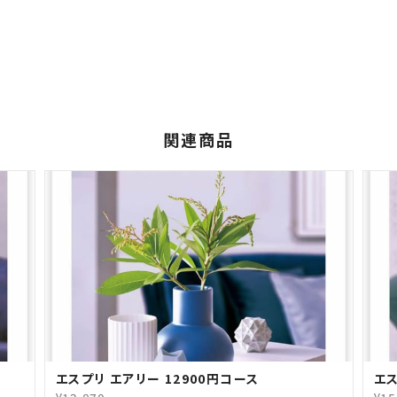
関連商品
エスプリ エアリー 12900円コース
エス