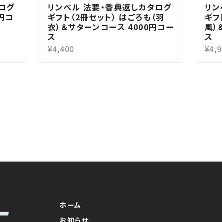
ログ
リンベル 法要・香典返しカタログ
リン
0円コ
ギフト（2冊セット） はごろも（羽
ギフ
衣）＆サターンコース 4000円コー
風）
ス
ス
¥4,400
¥4,
ホーム
お知らせ