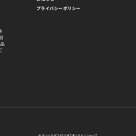
プライバシーポリシー
事
冠
念品
ご
© ヨシハラギフト【公式】オンラインショップ