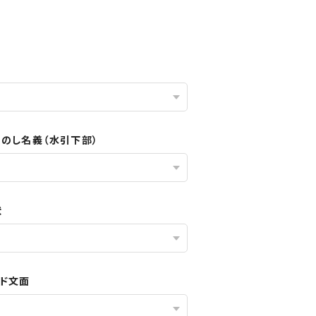
／のし名義（水引下部）
状
ード文面