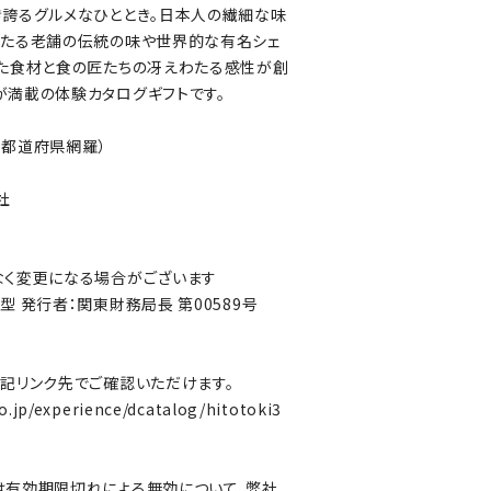
誇るグルメなひととき。日本人の繊細な味
だたる老舗の伝統の味や世界的な有名シェ
いた食材と食の匠たちの冴えわたる感性が創
満載の体験カタログギフトです。
47都道府県網羅）
社
なく変更になる場合がございます
 発行者：関東財務局長 第00589号
記リンク先でご確認いただけます。
co.jp/experience/dcatalog/hitotoki3
は有効期限切れによる無効について、弊社