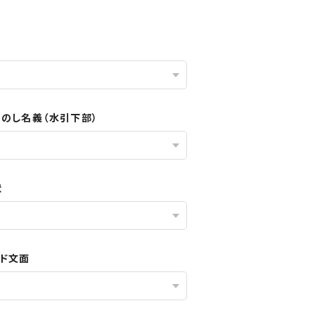
／のし名義（水引下部）
状
ード文面