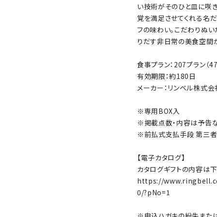
い技術がそのひと皿に咲き
覚を満足させてくれる名
フの味わい。こだわりぬ
りだす非日常の美食空間が
食事プラン：207プラン（
有効期限：約180日
メーカー：リンベル株式会
※専用BOX入
※掲載点数・内容は予告
※前払式支払手段 第三者型
【電子カタログ】
カタログギフトの内容は下
https://www.ringbell.
0/?pNo=1
※申込ハガキの紛失また