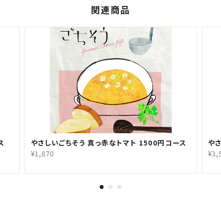
関連商品
ス
やさしいごちそう 真っ赤なトマト 1500円コース
やさ
¥1,870
¥3,