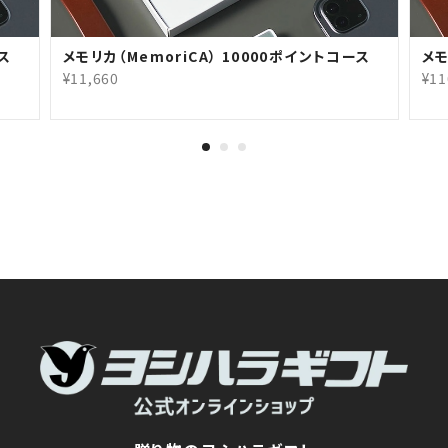
ース
メモリカ（MemoriCA） 10000ポイントコース
メモ
¥11,660
¥11