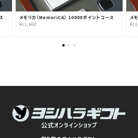
ース
メモリカ（MemoriCA） 10000ポイントコース
メモ
¥11,660
¥11