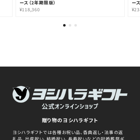
ース（2年期限版）
ース
¥118,360
¥23
贈り物のヨシハラギフト
ヨシハラギフトでは各種お祝い品、香典返し・法事の返
礼品、出産祝い、結婚祝い、長寿祝いなどの冠婚葬祭ギ