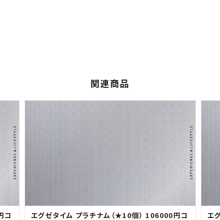
関連商品
0円コ
エグゼタイム プラチナム（★10個） 106000円コ
エグ