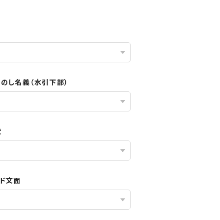
／のし名義（水引下部）
状
ード文面